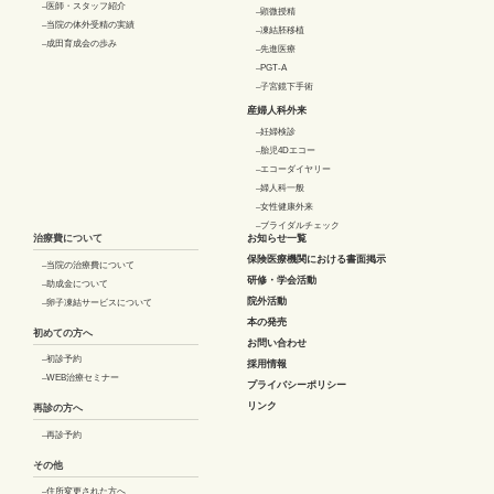
医師・スタッフ紹介
顕微授精
当院の体外受精の実績
凍結胚移植
成田育成会の歩み
先進医療
PGT-A
子宮鏡下手術
産婦人科外来
妊婦検診
胎児4Dエコー
エコーダイヤリー
婦人科一般
女性健康外来
ブライダルチェック
治療費について
お知らせ一覧
保険医療機関における書面掲示
当院の治療費について
研修・学会活動
助成金について
院外活動
卵子凍結サービスについて
本の発売
初めての方へ
お問い合わせ
初診予約
採用情報
WEB治療セミナー
プライバシーポリシー
リンク
再診の方へ
再診予約
その他
住所変更された方へ